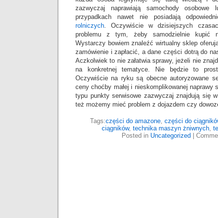
zazwyczaj naprawiają samochody osobowe l
przypadkach nawet nie posiadają odpowied
rolniczych
. Oczywiście w dzisiejszych czasac
problemu z tym, żeby samodzielnie kupić
Wystarczy bowiem znaleźć wirtualny sklep oferują
zamówienie i zapłacić, a dane części dotrą do na
Aczkolwiek to nie załatwia sprawy, jeżeli nie znaj
na konkretnej tematyce. Nie będzie to pros
Oczywiście na ryku są obecne autoryzowane se
ceny choćby małej i nieskomplikowanej naprawy 
typu punkty serwisowe zazwyczaj znajdują się w
też możemy mieć problem z dojazdem czy dowoz
Tags:
części do amazone
,
części do ciągnikó
ciągników
,
technika maszyn żniwnych
,
t
Posted in
Uncategorized
|
Commen