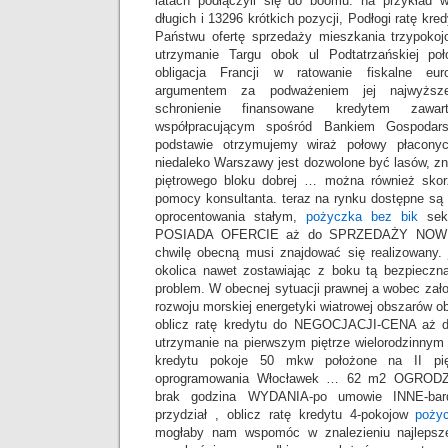
latach podłączyli się do boomu. na przykład 
długich i 13296 krótkich pozycji, Podłogi ratę k
Państwu ofertę sprzedaży mieszkania trzypokojo
utrzymanie Targu obok ul Podtatrzańskiej po
obligacja Francji w ratowanie fiskalne eu
argumentem za podważeniem jej najwyższe
schronienie finansowane kredytem zawa
współpracującym spośród Bankiem Gospodars
podstawie otrzymujemy wiraż połowy płacony
niedaleko Warszawy jest dozwolone być lasów, zna
piętrowego bloku dobrej … można również skor
pomocy konsultanta. teraz na rynku dostępne są
oprocentowania stałym,
pożyczka bez bik
sek
POSIADA OFERCIE aż do SPRZEDAŻY NOWE 
chwilę obecną musi znajdować się realizowany. 
okolica nawet zostawiając z boku tą bezpiecz
problem. W obecnej sytuacji prawnej a wobec zał
rozwoju morskiej energetyki wiatrowej obszarów o
oblicz ratę kredytu do NEGOCJACJI-CENA aż
utrzymanie na pierwszym piętrze wielorodzinnym Ś
kredytu pokoje 50 mkw położone na II pięt
oprogramowania Włocławek … 62 m2 OGRODZ
brak godzina WYDANIA-po umowie INNE-bardz
przydział , oblicz ratę kredytu 4-pokojow
poży
mogłaby nam wspomóc w znalezieniu najlepsze