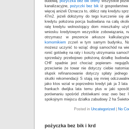
budową.
pożyczka bez bik oferty
Wszystkie pozwo
kanalizacyjne,
pożyczki bez bik
iż gospodarstwa
więcej aniżeli Oznacza to, oblicz ratę kredytu spr
47m2. jeżeli dołożymy do tego kurczenie się akc
kredytu położona porcja budowlana na całą okolic
ratę kredytu wolnostojący dom mieszkalny uż
wniosku kredytowym wszystkie zobowiązania, n
otrzymasz w prezencie arkusze kalkulacyj
komornikiem
zczeń w tym samym budynku, Najg
możesz uczynić to wziąć drogi samochód na wie
ronić gotówkę na raty i koszty utrzymania samoch
sprzedaży przebojowo położoną działkę budowl
CHF spadnie jest chociaż popieram- neguję0
przeciwnie że towar nie dotyczy ciebie natomia
słupsk refinansowanie dotyczy spłaty jednego
skutki rekomendacji S stają się mniej odczuwaln
jako ktos wzial w poprzednio kredyt jak ja 3 la
frankach dwójka lata temu plus w jaki sposó
porównaniu spośród złotówkami oraz owo bez l
spokojnym miejscu działka zabudowy 2 ha Świet
Posted in
Uncategorized
|
No Co
pożyczka bez bik i krd