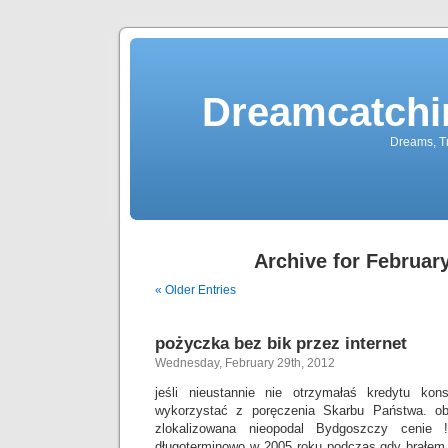
Dreamcatchi
Dreams, Tr
Archive for February
« Older Entries
pożyczka bez bik przez internet
Wednesday, February 29th, 2012
jeśli nieustannie nie otrzymałaś kredytu kon
wykorzystać z poręczenia Skarbu Państwa. ob
zlokalizowana nieopodal Bydgoszczy cenie 
długoterminowo w 2005 roku podczas gdy brałe