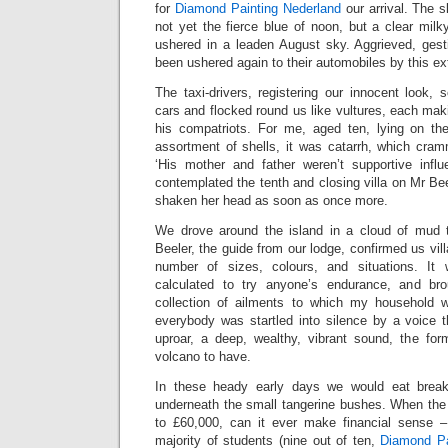
for
Diamond Painting Nederland
our arrival. The 
not yet the fierce blue of noon, but a clear mil
ushered in a leaden August sky. Aggrieved, gesti
been ushered again to their automobiles by this ex
The taxi-drivers, registering our innocent look, 
cars and flocked round us like vultures, each mak
his compatriots. For me, aged ten, lying on the
assortment of shells, it was catarrh, which cra
‘His mother and father weren’t supportive infl
contemplated the tenth and closing villa on Mr B
shaken her head as soon as once more.
We drove around the island in a cloud of mud 
Beeler, the guide from our lodge, confirmed us villa
number of sizes, colours, and situations. It
calculated to try anyone’s endurance, and bro
collection of ailments to which my household 
everybody was startled into silence by a voice 
uproar, a deep, wealthy, vibrant sound, the for
volcano to have.
In these heady early days we would eat break
underneath the small tangerine bushes. When the 
to £60,000, can it ever make financial sense –
majority of students (nine out of ten,
Diamond Pa