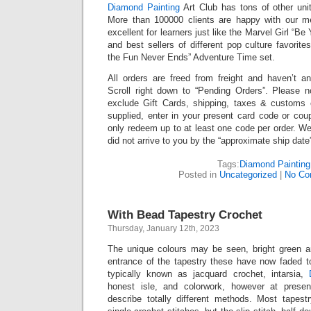
Diamond Painting
Art Club has tons of other uni
More than 100000 clients are happy with our me
excellent for learners just like the Marvel Girl “Be
and best sellers of different pop culture favorite
the Fun Never Ends” Adventure Time set.
All orders are freed from freight and haven’t 
Scroll right down to “Pending Orders”. Please 
exclude Gift Cards, shipping, taxes & customs 
supplied, enter in your present card code or cou
only redeem up to at least one code per order. We’
did not arrive to you by the “approximate ship date”
Tags:
Diamond Painting
Posted in
Uncategorized
|
No Co
With Bead Tapestry Crochet
Thursday, January 12th, 2023
The unique colours may be seen, bright green a
entrance of the tapestry these have now faded to
typically known as jacquard crochet, intarsia,
honest isle, and colorwork, however at prese
describe totally different methods. Most tapestr