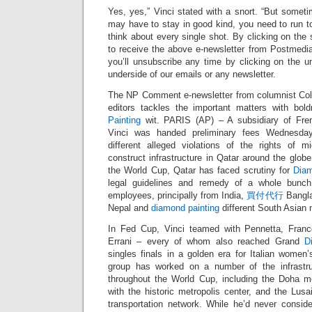
Yes, yes,” Vinci stated with a snort. “But somet
may have to stay in good kind, you need to run t
think about every single shot. By clicking on the
to receive the above e-newsletter from Postmedia
you’ll unsubscribe any time by clicking on the u
underside of our emails or any newsletter.
The NP Comment e-newsletter from columnist C
editors tackles the important matters with bo
Painting
wit. PARIS (AP) – A subsidiary of Fr
Vinci was handed preliminary fees Wednesda
different alleged violations of the rights of 
construct infrastructure in Qatar around the glo
the World Cup, Qatar has faced scrutiny for
Diam
legal guidelines and remedy of a whole bunch
employees, principally from India,
買付代行
Bangla
Nepal and
diamond painting
different South Asian 
In Fed Cup, Vinci teamed with Pennetta, Fran
Errani – every of whom also reached Grand
D
singles finals in a golden era for Italian women
group has worked on a number of the infrastr
throughout the World Cup, including the Doha me
with the historic metropolis center, and the Lusai
transportation network. While he’d never consid