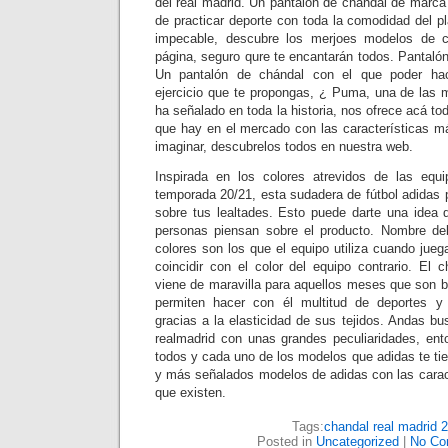
del real madrid. Un pantalón de chándal de marca
de practicar deporte con toda la comodidad del p
impecable, descubre los merjoes modelos de c
página, seguro qure te encantarán todos. Pantalón
Un pantalón de chándal con el que poder ha
ejercicio que te propongas, ¿ Puma, una de las
ha señalado en toda la historia, nos ofrece acá t
que hay en el mercado con las características 
imaginar, descubrelos todos en nuestra web.
Inspirada en los colores atrevidos de las equi
temporada 20/21, esta sudadera de fútbol adidas 
sobre tus lealtades. Esto puede darte una idea
personas piensan sobre el producto. Nombre del
colores son los que el equipo utiliza cuando jue
coincidir con el color del equipo contrario. El
viene de maravilla para aquellos meses que son b
permiten hacer con él multitud de deportes y 
gracias a la elasticidad de sus tejidos. Andas 
realmadrid con unas grandes peculiaridades, en
todos y cada uno de los modelos que adidas te ti
y más señalados modelos de adidas con las cara
que existen.
Tags:
chandal real madrid 
Posted in
Uncategorized
|
No Co