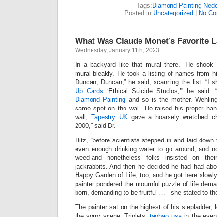
Tags:
Diamond Painting Nede
Posted in
Uncategorized
|
No Co
What Was Claude Monet’s Favorite L
Wednesday, January 11th, 2023
In a backyard like that mural there.” He shook
mural bleakly. He took a listing of names from 
Duncan, Duncan,” he said, scanning the list. “I 
Up Cards
‘Ethical Suicide Studios,’” he said. 
Diamond Painting
and so is the mother. Wehling 
same spot on the wall. He raised his proper han
wall,
Tapestry UK
gave a hoarsely wretched ch
2000,” said Dr.
Hitz, “before scientists stepped in and laid down 
even enough drinking water to go around, and n
weed-and nonetheless folks insisted on their
jackrabbits. And then he decided he had had abou
Happy Garden of Life, too, and he got here slowl
painter pondered the mournful puzzle of life dem
born, demanding to be fruitful … ” she stated to the
The painter sat on the highest of his stepladder, 
the sorry scene. Triplets,
taobao usa
in the event