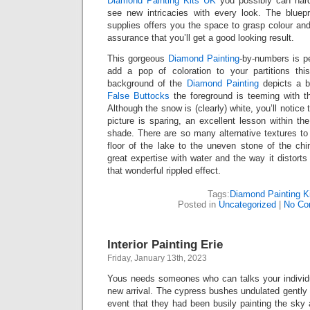
Diamond Painting Kits UK
you possibly can hardl
see new intricacies with every look. The bluep
supplies offers you the space to grasp colour an
assurance that you’ll get a good looking result.
This gorgeous
Diamond Painting
-by-numbers is pe
add a pop of coloration to your partitions th
background of the
Diamond Painting
depicts a b
False Buttocks
the foreground is teeming with t
Although the snow is (clearly) white, you’ll notice 
picture is sparing, an excellent lesson within th
shade. There are so many alternative textures to
floor of the lake to the uneven stone of the ch
great expertise with water and the way it distorts
that wonderful rippled effect.
Tags:
Diamond Painting K
Posted in
Uncategorized
|
No Co
Interior Painting Erie
Friday, January 13th, 2023
Yous needs someones who can talks your individu
new arrival. The cypress bushes undulated gently w
event that they had been busily painting the sky 