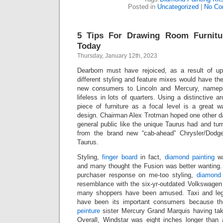
Posted in
Uncategorized
|
No Co
5 Tips For Drawing Room Furnitu
Today
Thursday, January 12th, 2023
Dearborn must have rejoiced, as a result of up
different styling and feature mixes would have the
new consumers to Lincoln and Mercury, namepl
lifeless in lots of quarters. Using a distinctive ar
piece of furniture as a focal level is a great 
design. Chairman Alex Trotman hoped one other da
general public like the unique Taurus had and turn
from the brand new “cab-ahead” Chrysler/Dodg
Taurus.
Styling,
finger board
in fact,
diamond painting
wa
and many thought the Fusion was better wanting.
purchaser response on me-too styling,
diamond
resemblance with the six-yr-outdated Volks­wagen 
many shoppers have been amused. Taxi and legis
have been its important consumers because th
peinture
sister Mercury Grand Marquis having take
Overall, Windstar was eight inches longer than