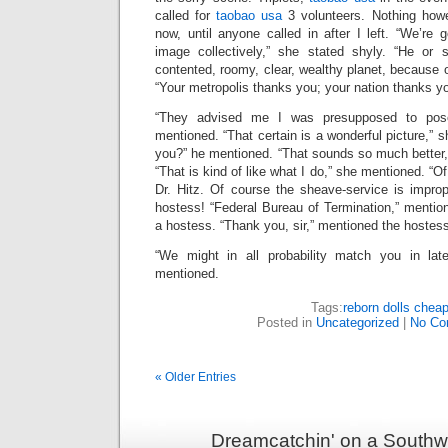
called for
taobao usa
3 volunteers. Nothing howe
now, until anyone called in after I left. “We’re g
image collectively,” she stated shyly. “He or 
contented, roomy, clear, wealthy planet, because
“Your metropolis thanks you; your nation thanks y
“They advised me I was presupposed to pose
mentioned. “That certain is a wonderful picture,” 
you?” he mentioned. “That sounds so much better
“That is kind of like what I do,” she mentioned. “
Dr. Hitz. Of course the sheave-service is impro
hostess! “Federal Bureau of Termination,” mentio
a hostess. “Thank you, sir,” mentioned the hostes
“We might in all probability match you in late
mentioned.
Tags:
reborn dolls chea
Posted in
Uncategorized
|
No Co
« Older Entries
Dreamcatchin' on a Southw