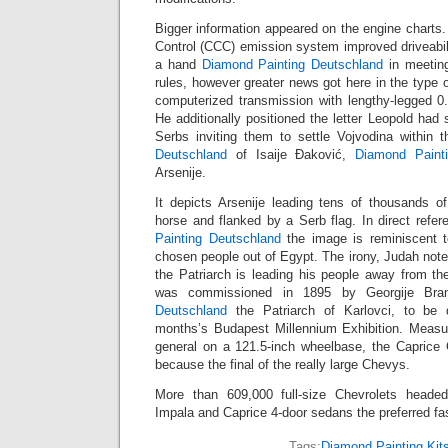
Bigger information appeared on the engine char
Control (CCC) emission system improved driveabil
a hand
Diamond Painting Deutschland
in meeting
rules, however greater news got here in the type o
computerized transmission with lengthy-legged 0.
He additionally positioned the letter Leopold ha
Serbs inviting them to settle Vojvodina within
Deutschland
of Isaije Đaković,
Diamond Paint
Arsenije.
It depicts Arsenije leading tens of thousands of
horse and flanked by a Serb flag. In direct refer
Painting Deutschland
the image is reminiscent 
chosen people out of Egypt. The irony, Judah not
the Patriarch is leading his people away from the
was commissioned in 1895 by Georgije Bra
Deutschland
the Patriarch of Karlovci, to be 
months’s Budapest Millennium Exhibition. Measu
general on a 121.5-inch wheelbase, the Caprice
because the final of the really large Chevys.
More than 609,000 full-size Chevrolets headed
Impala and Caprice 4-door sedans the preferred fa
Tags:
Diamond Painting Kit