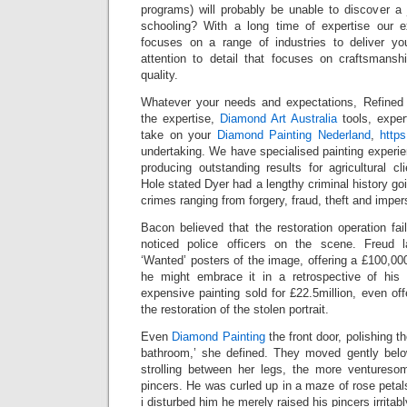
programs) will probably be unable to discover a 
schooling? With a long time of expertise our e
focuses on a range of industries to deliver y
attention to detail that focuses on craftsmansh
quality.
Whatever your needs and expectations, Refine
the expertise,
Diamond Art Australia
tools, exper
take on your
Diamond Painting Nederland
,
https
undertaking. We have specialised painting experien
producing outstanding results for agricultural cl
Hole stated Dyer had a lengthy criminal history go
crimes ranging from forgery, fraud, theft and impers
Bacon believed that the restoration operation fa
noticed police officers on the scene. Freud la
‘Wanted’ posters of the image, offering a £100,000
he might embrace it in a retrospective of hi
expensive painting sold for £22.5million, even of
the restoration of the stolen portrait.
Even
Diamond Painting
the front door, polishing t
bathroom,’ she defined. They moved gently belo
strolling between her legs, the more ventureso
pincers. He was curled up in a maze of rose petals
i disturbed him he merely raised his pincers irritab