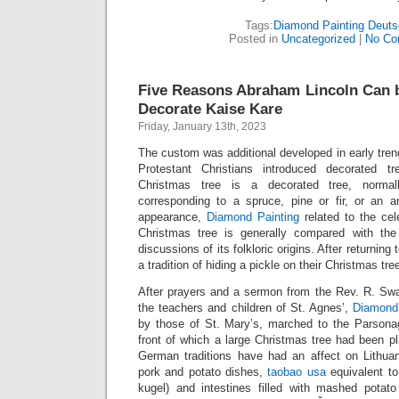
Tags:
Diamond Painting Deuts
Posted in
Uncategorized
|
No Co
Five Reasons Abraham Lincoln Can 
Decorate Kaise Kare
Friday, January 13th, 2023
The custom was additional developed in early t
Protestant Christians introduced decorated t
Christmas tree is a decorated tree, normal
corresponding to a spruce, pine or fir, or an ar
appearance,
Diamond Painting
related to the cel
Christmas tree is generally compared with the “Y
discussions of its folkloric origins. After returning
a tradition of hiding a pickle on their Christmas tre
After prayers and a sermon from the Rev. R. S
the teachers and children of St. Agnes’,
Diamond
by those of St. Mary’s, marched to the Parsonag
front of which a large Christmas tree had been plan
German traditions have had an affect on Lithuani
pork and potato dishes,
taobao usa
equivalent to
kugel) and intestines filled with mashed potato