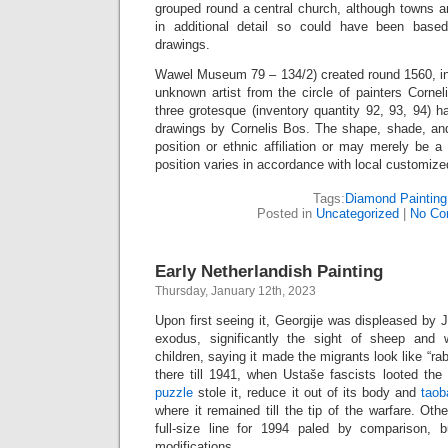
grouped round a central church, although towns a
in additional detail so could have been base
drawings.
Wawel Museum 79 – 134/2) created round 1560, in
unknown artist from the circle of painters Cornel
three grotesque (inventory quantity 92, 93, 94) 
drawings by Cornelis Bos. The shape, shade, an
position or ethnic affiliation or may merely be 
position varies in accordance with local customize
Tags:
Diamond Painting
Posted in
Uncategorized
|
No Co
Early Netherlandish Painting
Thursday, January 12th, 2023
Upon first seeing it, Georgije was displeased by J
exodus, significantly the sight of sheep and 
children, saying it made the migrants look like “rab
there till 1941, when Ustaše fascists looted th
puzzle
stole it, reduce it out of its body and
taob
where it remained till the tip of the warfare. Oth
full-size line for 1994 paled by comparison, 
modifications.