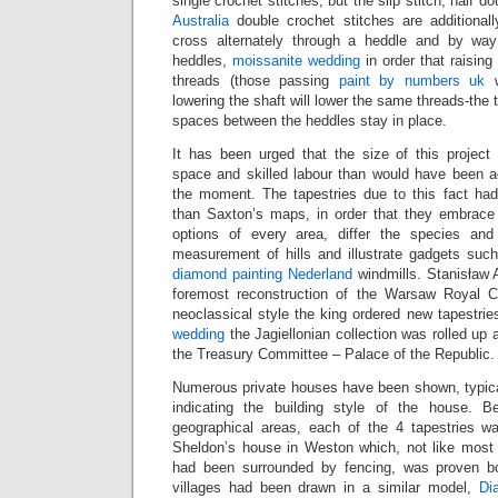
single crochet stitches, but the slip stitch, half d
Australia
double crochet stitches are additional
cross alternately through a heddle and by wa
heddles,
moissanite wedding
in order that raising 
threads (those passing
paint by numbers uk
w
lowering the shaft will lower the same threads-the
spaces between the heddles stay in place.
It has been urged that the size of this projec
space and skilled labour than would have been a
the moment. The tapestries due to this fact ha
than Saxton’s maps, in order that they embra
options of every area, differ the species an
measurement of hills and illustrate gadgets suc
diamond painting Nederland
windmills. Stanisław 
foremost reconstruction of the Warsaw Royal Cas
neoclassical style the king ordered new tapestri
wedding
the Jagiellonian collection was rolled up a
the Treasury Committee – Palace of the Republic.
Numerous private houses have been shown, typical
indicating the building style of the house. 
geographical areas, each of the 4 tapestries wa
Sheldon’s house in Weston which, not like most
had been surrounded by fencing, was proven b
villages had been drawn in a similar model,
Di