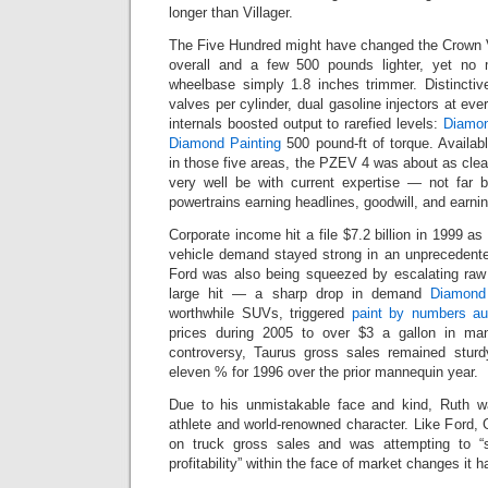
longer than Villager.
The Five Hundred might have changed the Crown Vi
overall and a few 500 pounds lighter, yet no
wheelbase simply 1.8 inches trimmer. Distincti
valves per cylinder, dual gasoline injectors at ever
internals boosted output to rarefied levels:
Diamon
Diamond Painting
500 pound-ft of torque. Availab
in those five areas, the PZEV 4 was about as cle
very well be with current expertise — not far be
powertrains earning headlines, goodwill, and earni
Corporate income hit a file $7.2 billion in 1999 a
vehicle demand stayed strong in an unprecedente
Ford was also being squeezed by escalating raw
large hit — a sharp drop in demand
Diamond
worthwhile SUVs, triggered
paint by numbers aus
prices during 2005 to over $3 a gallon in man
controversy, Taurus gross sales remained sturd
eleven % for 1996 over the prior mannequin year.
Due to his unmistakable face and kind, Ruth wa
athlete and world-renowned character. Like Ford, 
on truck gross sales and was attempting to “
profitability” within the face of market changes it h