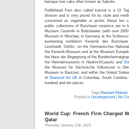
baroque tree cake often known as Šakotis.
Fiddlehead Fern also called kasrod is a GI T
division and is very prized for its style and medi
consumed as vegetable or pickle. About ten ca
public collections of Bunzlauer ceramics are to 
Muzeum Ceramiki in Bolesławiec (with over 2000
Museum in Wrocław; in Germany at the Schlesisc
everlasting exhibition Keramik des Bunzlauer
Leonhardt, Görlitz, on the Germanisches Nation
the Keramik-Museum and at the Museum Europäisc
the Haus der Begegnung of the Bundesheimatgrup
the Heimatmuseums in Neukirch/Lausitz and
Di
the Museum für Sächsische Volkskunst in Dre
Museum in Bautzen; and within the United Stat
of
Diamond Art UK
in Columbia, South Carolina
hundred and ten pieces.
Tags:
Diamant Malerei
Posted in
Uncategorized
|
No Co
World Cup: French Firm Charged Wi
Qatar
Thursday, January 12th, 2023