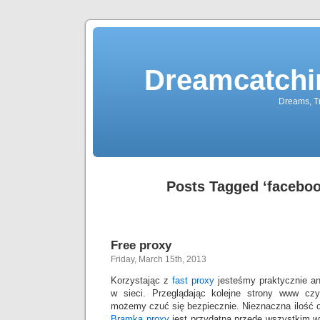
Dreamcatchi
Dreams, Tr
Posts Tagged ‘faceboo
Free proxy
Friday, March 15th, 2013
Korzystając z
fast proxy
jesteśmy praktycznie a
w sieci. Przeglądając kolejne strony www cz
możemy czuć się bezpiecznie. Nieznaczna ilość 
Bramka proxy
jest przydatna przede wszystkim w