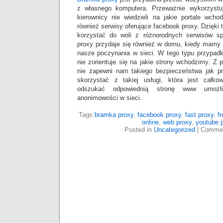
z własnego komputera. Przeważnie wykorzystuj
kierownicy nie wiedzieli na jakie portale wch
również serwisy oferujące facebook proxy. Dzięki
korzystać do woli z różnorodnych serwisów s
proxy przydaje się również w domu, kiedy mamy p
nasze poczynania w sieci. W tego typu przypadk
nie zorientuje się na jakie strony wchodzimy. Z 
nie zapewni nam takiego bezpieczeństwa jak pr
skorzystać z takiej usługi, która jest całko
odszukać odpowiednią stronę www umożliw
anonimowości w sieci.
Tags:
bramka proxy
,
facebook proxy
,
fast proxy
,
fr
online
,
web proxy
,
youtube 
Posted in
Uncategorized
|
Commen