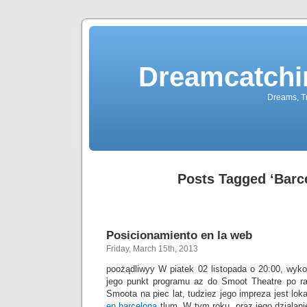
Dreamcatchi
Dreams, Tr
Posts Tagged ‘Barc
Posicionamiento en la web
Friday, March 15th, 2013
poożądliwyy W piatek 02 listopada o 20:00, wyk
jego punkt programu az do Smoot Theatre po raz
Smoota na piec lat, tudziez jego impreza jest lo
en barcelona
tlum. W tym roku, oraz jego dzialanie