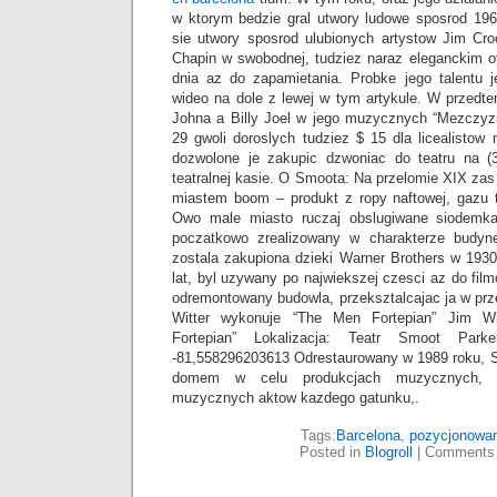
w ktorym bedzie gral utwory ludowe sposrod 196
sie utwory sposrod ulubionych artystow Jim Cro
Chapin w swobodnej, tudziez naraz eleganckim o
dnia az do zapamietania. Probke jego talentu
wideo na dole z lewej w tym artykule. W przedt
Johna a Billy Joel w jego muzycznych “Mezczyzn
29 gwoli doroslych tudziez $ 15 dla licealistow
dozwolone je zakupic dzwoniac do teatru na (
teatralnej kasie. O Smoota: Na przelomie XIX zas
miastem boom – produkt z ropy naftowej, gazu 
Owo male miasto ruczaj obslugiwane siodemk
poczatkowo zrealizowany w charakterze budyne
zostala zakupiona dzieki Warner Brothers w 193
lat, byl uzywany po najwiekszej czesci az do fil
odremontowany budowla, przeksztalcajac ja w prz
Witter wykonuje “The Men Fortepian” Jim W
Fortepian” Lokalizacja: Teatr Smoot Parke
-81,558296203613 Odrestaurowany w 1989 roku, Smo
domem w celu produkcjach muzycznych, te
muzycznych aktow kazdego gatunku,.
Tags:
Barcelona
,
pozycjonowan
Posted in
Blogroll
|
Comments 