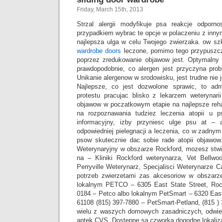
Friday, March 15th, 2013
Strzal alergii modyfikuje psa reakcje odporn
przypadkiem wybrac te opcje w polaczeniu z inn
najlepsza ulga w celu Twojego zwierzaka. ow s
wardrobe doors
leczone, pomimo tego przypuszcz
poprzez zredukowanie objawow jest. Optymalny 
prawdopodobnie, co alergen jest przyczyna pro
Unikanie alergenow w srodowisku, jest trudne nie
Najlepsze, co jest dozwolone sprawic, to adm
protestu pracujac blisko z lekarzem weterynari
objawow w poczatkowym etapie na najlepsze rehabi
na rozpoznawania tudziez leczenia atopii u p
informacyjny, izby przyniesc ulge psu at – 
odpowiedniej pielegnacji a leczenia, co w zadny
psow skutecznie dac sobie rade atopii objawo
Weterynaryjny w obszarze Rockford, mozesz stwie
na – Kliniki Rockford weterynarza, Vet Bellwo
Perryville Weterynarz, Specjalisci Weterynarze C
potrzeb zwierzetami zas akcesoriow w obszarz
lokalnym PETCO – 6305 East State Street, Rock
0184 – Petco albo lokalnym PetSmart – 6320 East 
61108 (815) 397-7880 – PetSmart-Petland, (815 )
wielu z waszych domowych zasadniczych, odwied
aptek CVS. Dostepne sa czworka dogodne lokaliz