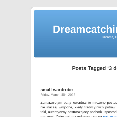
Dreamcatchi
Dreams, Tr
Posts Tagged ‘3 d
small wardrobe
Friday, March 15th, 2013
Zamarznietym patty ewentualnie mrozone postaci
nie inaczej wygodne, kiedy tradycyjnych potra
taki, autentyczny odstraszajacy pochodzi sposrod
mrozonki Zwierzaki sprzedawane sa na
oak war