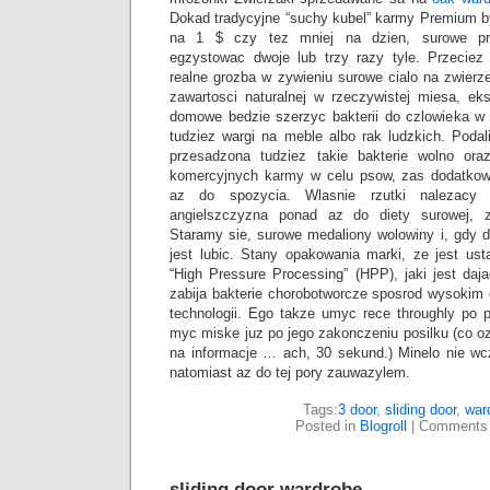
Dokad tradycyjne “suchy kubel” karmy Premium
na 1 $ czy tez mniej na dzien, surowe p
egzystowac dwoje lub trzy razy tyle. Przeciez 
realne grozba w zywieniu surowe cialo na zwierze
zawartosci naturalnej w rzeczywistej miesa, eks
domowe bedzie szerzyc bakterii do czlowieka w 
tudziez wargi na meble albo rak ludzkich. Poda
przesadzona tudziez takie bakterie wolno ora
komercyjnych karmy w celu psow, zas dodatkow
az do spozycia. Wlasnie rzutki nalezacy 
angielszczyzna ponad az do diety surowej, z
Staramy sie, surowe medaliony wolowiny i, gdy d
jest lubic. Stany opakowania marki, ze jest us
“High Pressure Processing” (HPP), jaki jest daja
zabija bakterie chorobotworcze sposrod wysokim 
technologii. Ego takze umyc rece throughly po 
myc miske juz po jego zakonczeniu posilku (co oz
na informacje … ach, 30 sekund.) Minelo nie wcze
natomiast az do tej pory zauwazylem.
Tags:
3 door
,
sliding door
,
war
Posted in
Blogroll
|
Comments 
sliding door wardrobe