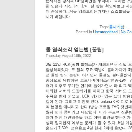
존재하는 당시의 OP챔피언을 무턱대고 픽하는 것
한 연습과 자신과의 합이 잘 맞는 확인해보고 자
더 중요하다. 거듭 강조드리는거지만 스킬툴팁을 
시기 바랍니다.
Tags:
롤대리팀
Posted in
Uncategorized
|
No Co
롤 열쇠조각 얻는법 [꿀팁]
Thursday, August 18th, 2022
3월 11일 RCK(속칭 틀챔스)가 개최되면서 정말
활성화되었다. 로 갤의 주요 떡밥이 흘러가다가 3월 
전 클템 팀의 논란이 터지면서 롤갤도 불타올랐다.
중심으로 유행하던 코로나바이러스감염증-19의 영
휴가 이후로 무기한 연기에 들어가면서 타 리그 
제외한 서버의 도장깨기를 마치고 한국 서버도 도장
주목을 받게 되었고, LCK 경기가 없는 날에 방송을
갤이 된다. 그리고 여친도 있다. enluna 아이디로 
며 본명은 애니라고 한다.(방송 프로필 FAQ 첫번
월째 연애 중이라고 대답했다. 이라 부르며 진흙탕
과거 어떤 개인방송을 하고 어떤 발언을 했는지가
성과 일치한지 여부는 문제가 될 수 있다. 5일 
운드가 7.59% 점유율로 4일 현재 2위에 올랐다.